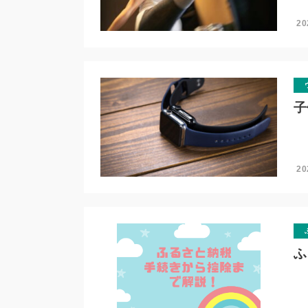
20
子
20
ふ