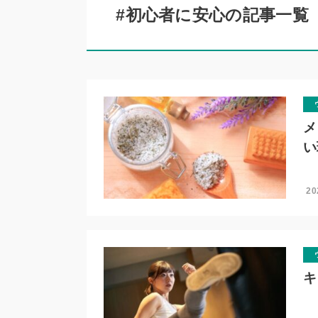
#初心者に安心の記事一覧
メ
い
20
キ