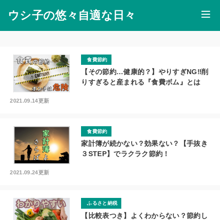
ウシ子の悠々自適な日々
食費節約
【その節約…健康的？】やりすぎNG‼︎削
りすぎると産まれる『食費ボム』とは
2021.09.14更新
食費節約
家計簿が続かない？効果ない？【手抜き
３STEP】でラクラク節約！
2021.09.24更新
ふるさと納税
【比較表つき】よくわからない？節約し