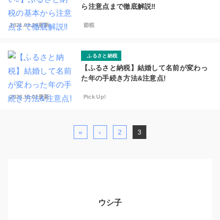
ら注意点まで徹底解説‼︎
2021.03.24更新
節税
ふるさと納税
【ふるさと納税】結婚して名前が変わっ
た年の手続き方法&注意点!
2023.10.02更新
Pick Up!
«
‹
2
3
ウシ子